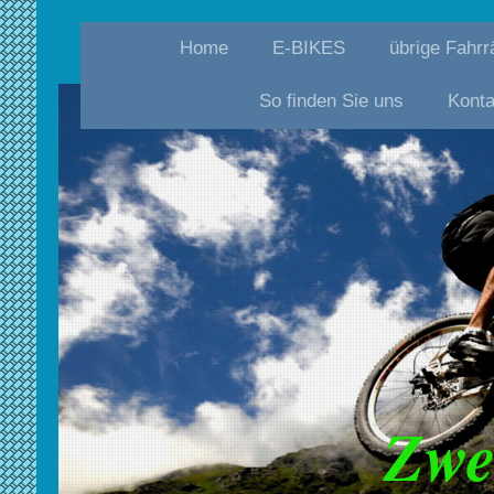
Home
E-BIKES
übrige Fahrr
So finden Sie uns
Konta
Zwe